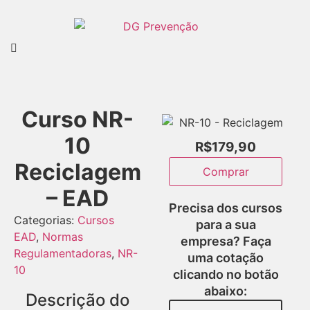
Curso NR-
10
R$
179,90
Reciclagem
Comprar
– EAD
Precisa dos cursos
Categorias:
Cursos
para a sua
EAD
,
Normas
empresa? Faça
Regulamentadoras
,
NR-
uma cotação
10
clicando no botão
abaixo:
Descrição do